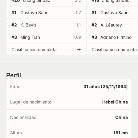
#20
Zhong Jinbao
0.2
#16
Zhong Jinbao
#1
Gustavo Sauer
1.7
#1
Gustavo Sauer
#2
K. Bevis
1.1
#2
A. Léautey
#3
Ming Tian
0.9
#3
Adriano Firmino
Clasificación completa
Clasificación completa
Perfil
Edad
31 años (25/11/1994)
Lugar de nacimiento
Hebei China
Nacionalidad
China
Altura
181 cm