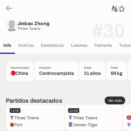
Jinbao Zhong
Three Towns
Jinbao Zhong
#30
Three Towns
Info
Noticias
Estadísticas
Lesiones
Palmarés
Todos 
Nacionalidad
Posición
Edad
Peso
China
Centrocampista
31 años
69 kg
Partidos destacados
Ver más
14/08
22/08
Three Towns
Three Towns
Port
Jinmen Tiger