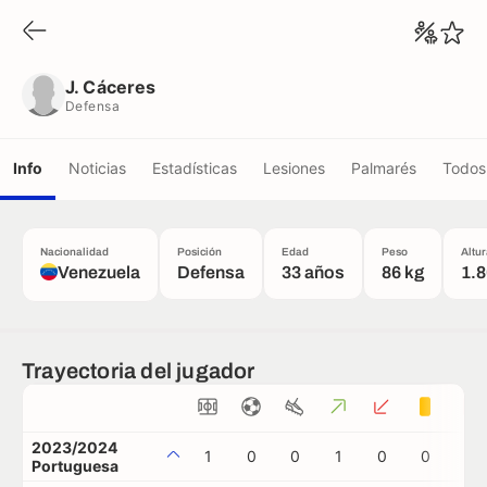
J. Cáceres
Defensa
J. Cáceres
Defensa
Info
Noticias
Estadísticas
Lesiones
Palmarés
Todos 
Nacionalidad
Posición
Edad
Peso
Altu
Venezuela
Defensa
33 años
86 kg
1.
Trayectoria del jugador
2023/2024
1
0
0
1
0
0
0
Portuguesa