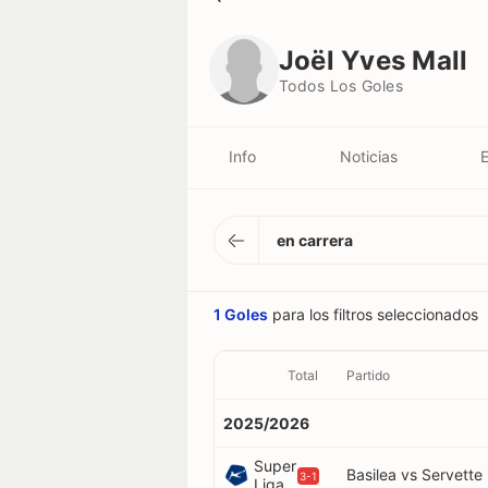
Joël Yves Mall
Todos Los Goles
Joël Yves Mall
Todos Los Goles
Info
Noticias
E
en carrera
1 Goles
para los filtros seleccionados
Total
Partido
2025/2026
Super
Basilea vs Servette
3-1
Liga