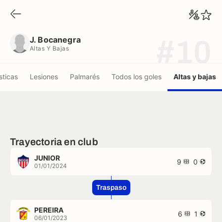
J. Bocanegra
Altas Y Bajas
J. Bocanegra
#10
Altas Y Bajas
sticas
Lesiones
Palmarés
Todos los goles
Altas y bajas
Trayectoria en club
JUNIOR
9
0
01/01/2024
Traspaso
PEREIRA
6
1
06/01/2023