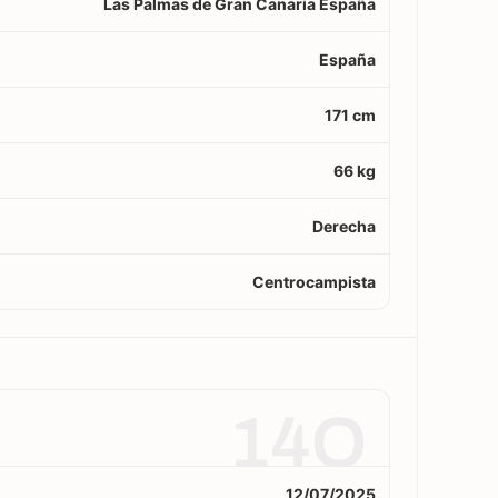
Las Palmas de Gran Canaria España
España
171 cm
66 kg
Derecha
Centrocampista
14O
12/07/2025