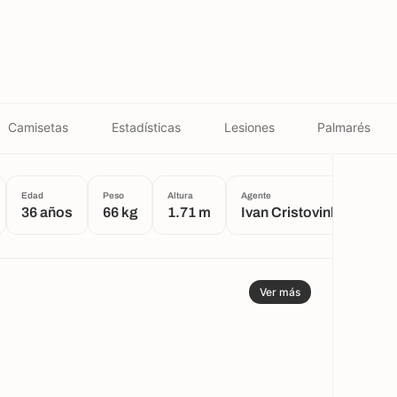
Camisetas
Estadísticas
Lesiones
Palmarés
Edad
Peso
Altura
Agente
Luga
36 años
66 kg
1.71 m
Ivan Cristovinho
La
Ver más