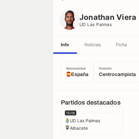
Jonathan Viera
UD Las Palmas
Jonathan Viera
UD Las Palmas
Info
Noticias
Ficha
Nacionalidad
Posición
España
Centrocampista
Partidos destacados
16/08
UD Las Palmas
Albacete