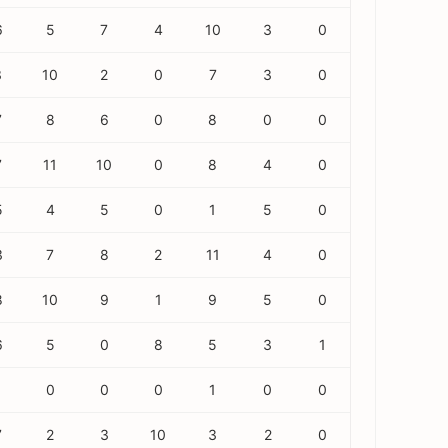
6
5
7
4
10
3
0
3
10
2
0
7
3
0
7
8
6
0
8
0
0
7
11
10
0
8
4
0
5
4
5
0
1
5
0
3
7
8
2
11
4
0
8
10
9
1
9
5
0
6
5
0
8
5
3
1
0
0
0
1
0
0
7
2
3
10
3
2
0