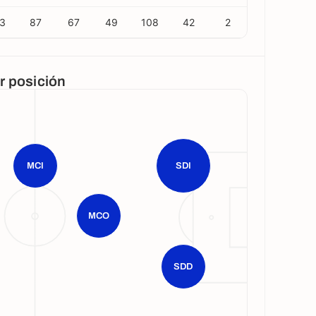
3
87
67
49
108
42
2
or posición
MCI
SDI
MCO
SDD