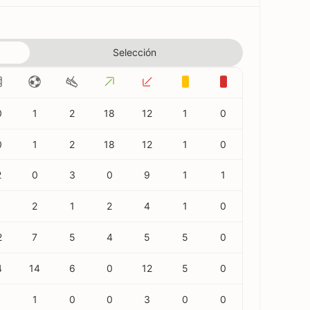
Selección
0
1
2
18
12
1
0
0
1
2
18
12
1
0
2
0
3
0
9
1
1
2
1
2
4
1
0
2
7
5
4
5
5
0
4
14
6
0
12
5
0
1
0
0
3
0
0