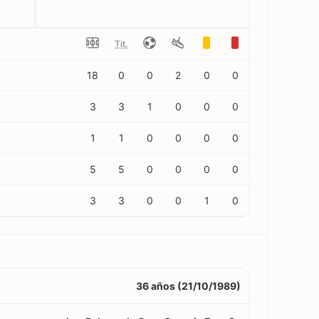
Tit.
18
0
0
2
0
0
3
3
1
0
0
0
1
1
0
0
0
0
5
5
0
0
0
0
3
3
0
0
1
0
36 años (21/10/1989)