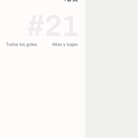
#21
Todos los goles
Altas y bajas
r de nacimiento
s Palmas de Gran Canaria