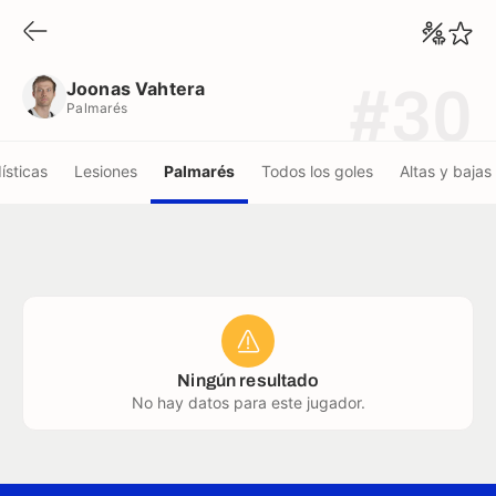
Joonas Vahtera
Palmarés
Joonas Vahtera
#30
Palmarés
ísticas
Lesiones
Palmarés
Todos los goles
Altas y bajas
Ningún resultado
No hay datos para este jugador.