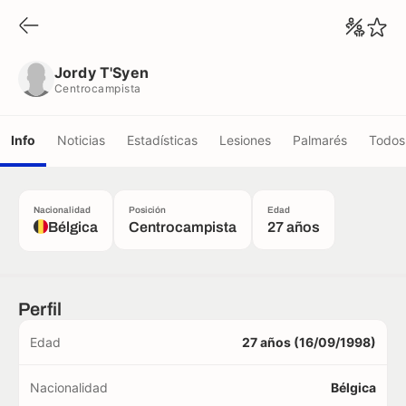
Jordy T'Syen
Centrocampista
Jordy T'Syen
Centrocampista
Info
Noticias
Estadísticas
Lesiones
Palmarés
Todos 
Nacionalidad
Posición
Edad
Bélgica
Centrocampista
27 años
Perfil
Edad
27 años (16/09/1998)
Nacionalidad
Bélgica