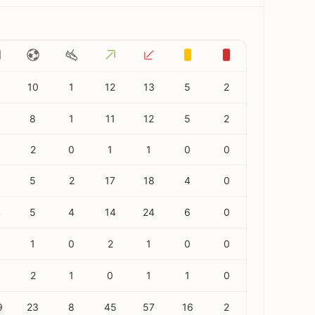
10
1
12
13
5
2
5
8
1
11
12
5
2
2
0
1
1
0
0
0
5
2
17
18
4
0
4
5
4
14
24
6
0
1
0
2
1
0
0
2
1
0
1
1
0
9
23
8
45
57
16
2