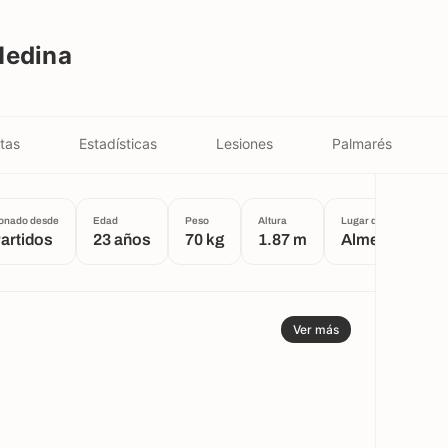
Medina
tas
Estadísticas
Lesiones
Palmarés
onado desde
Edad
Peso
Altura
Lugar de nacimiento
Partidos
23 años
70 kg
1.87 m
Almería
Ver más