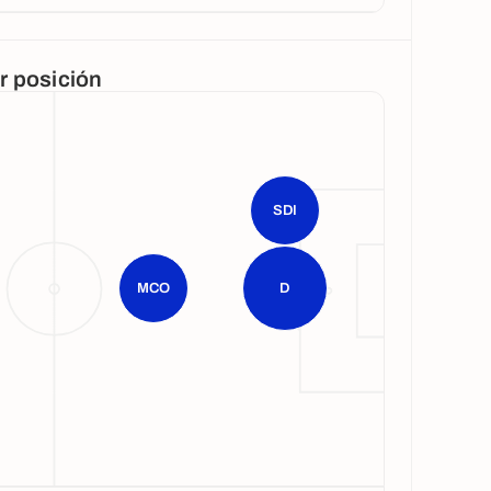
or posición
SDI
MCO
D