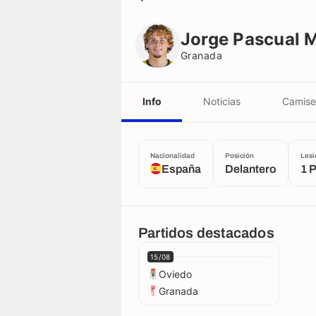
Jorge Pascual Medina
Granada
Jorge Pascual 
Granada
Info
Noticias
Camise
Nacionalidad
Posición
Lesi
España
Delantero
1 
Partidos destacados
15/08
Oviedo
Granada