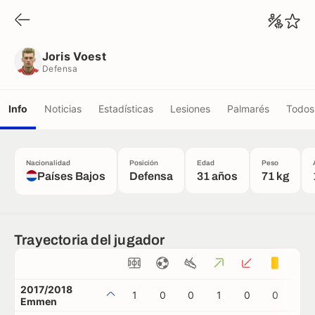
Joris Voest
Defensa
Joris Voest
Defensa
Info
Noticias
Estadísticas
Lesiones
Palmarés
Todos 
Nacionalidad
Posición
Edad
Peso
Países Bajos
Defensa
31 años
71 kg
Trayectoria del jugador
2017/2018
1
0
0
1
0
0
0
Emmen