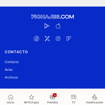
CONTACTO
Contacto
Aviso
Archivos
@ Fichajes.com 2007-2026
Actualizado a las 01:45
5
Inicio
Mi Fichajes
Partidos
TV
Clasificación
Copiado al portapapeles