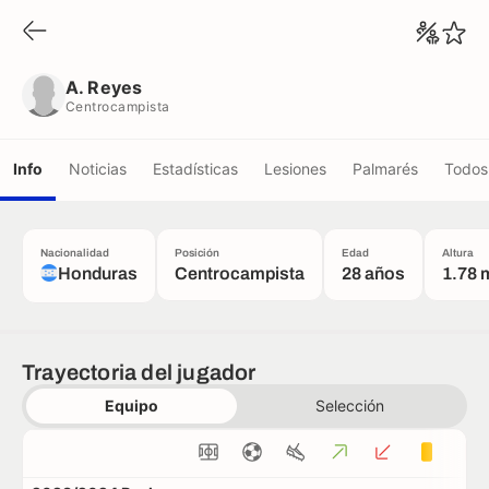
A. Reyes
Centrocampista
A. Reyes
Centrocampista
Info
Noticias
Estadísticas
Lesiones
Palmarés
Todos 
Nacionalidad
Posición
Edad
Altura
Honduras
Centrocampista
28 años
1.78 
Trayectoria del jugador
Equipo
Selección