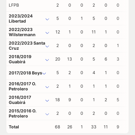
LFPB
2
0
0
2
0
0
0
2023/2024
5
0
1
5
0
0
0
Libertad
2022/2023
12
1
0
11
1
0
0
Wilstermann
2022/2023 Santa
2
0
0
2
0
1
0
Cruz
2018/2019
20
13
0
5
6
3
0
Guabirá
5
2
0
4
1
0
0
2017/2018 Boys
2016/2017 O.
2
1
0
1
1
0
0
Petrolero
2016/2017
18
9
0
1
2
5
1
Guabirá
2015/2016 O.
2
0
0
2
0
0
0
Petrolero
Total
68
26
1
33
11
9
1