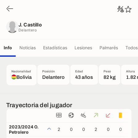
J. Castillo
Delantero
J. Castillo
Delantero
Info
Noticias
Estadísticas
Lesiones
Palmarés
Todos 
Nacionalidad
Posición
Edad
Peso
Altura
Bolivia
Delantero
43 años
82 kg
1.82
Trayectoria del jugador
2023/2024 O.
2
0
0
2
0
0
0
Petrolero