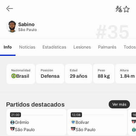
Sabino
São Paulo
Sabino
#35
São Paulo
Info
Noticias
Estadísticas
Lesiones
Palmarés
Todos 
Nacionalidad
Posición
Edad
Peso
Altura
Brasil
Defensa
29 años
88 kg
1.84 m
Partidos destacados
Ver más
21:00
12/08
1
Grêmio
Bolívar
São Paulo
São Paulo