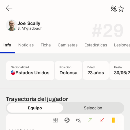
Joe Scally
B. M'gladbach
Joe Scally
#29
B. M'gladbach
Info
Noticias
Ficha
Camisetas
Estadísticas
Lesione
Nacionalidad
Posición
Edad
Hasta
Estados Unidos
Defensa
23 años
30/06/
Trayectoria del jugador
Equipo
Selección