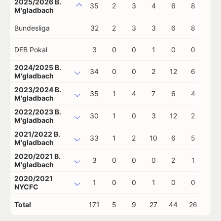
2025/2026 B.
35
2
3
4
6
8
0
M'gladbach
Bundesliga
32
2
3
3
6
8
0
DFB Pokal
3
0
0
1
0
0
0
2024/2025 B.
34
0
0
2
12
6
0
M'gladbach
2023/2024 B.
35
1
4
7
6
4
0
M'gladbach
2022/2023 B.
30
1
0
3
12
2
0
M'gladbach
2021/2022 B.
33
1
2
10
6
5
0
M'gladbach
2020/2021 B.
3
0
0
0
2
1
0
M'gladbach
2020/2021
1
0
0
1
0
0
0
NYCFC
Total
171
5
9
27
44
26
0