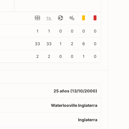
Tit.
1
1
0
0
0
0
33
33
1
2
6
0
2
2
0
0
1
0
25 años (13/10/2000)
Waterlooville Inglaterra
Inglaterra