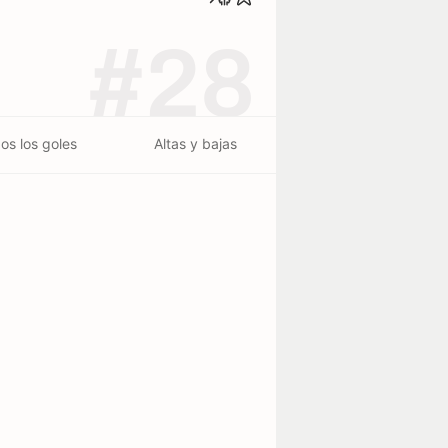
#28
os los goles
Altas y bajas