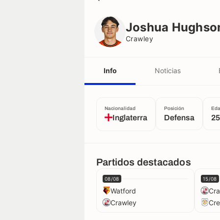
Joshua Hughson Flint
Crawley
Joshua Hughson
Crawley
Info
Noticias
Nacionalidad
Posición
Ed
Inglaterra
Defensa
25
Partidos destacados
08/08
15/08
Watford
Cra
Crawley
Cr