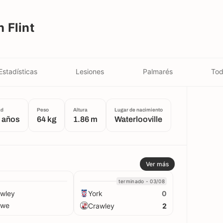
 Flint
Estadísticas
Lesiones
Palmarés
Tod
ad
Peso
Altura
Lugar de nacimiento
 años
64 kg
1.86 m
Waterlooville
Ver más
terminado - 03/08
wley
York
0
ewe
Crawley
2