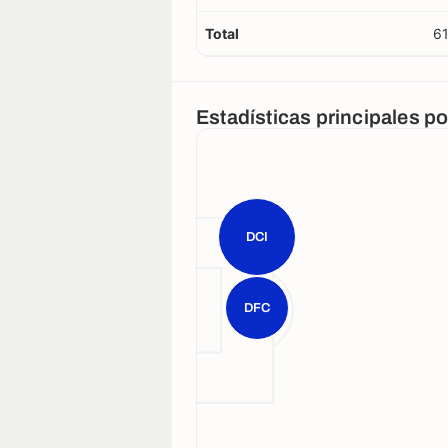
Total
6
Estadísticas principales p
DCI
DFC