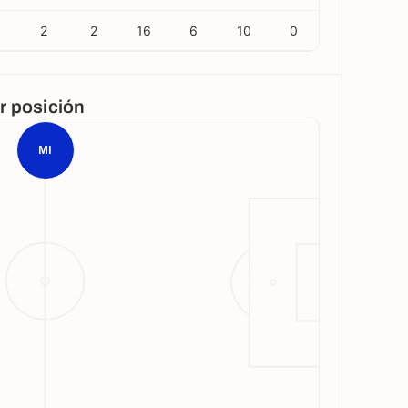
1
2
2
16
6
10
0
or posición
MI