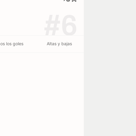
#6
os los goles
Altas y bajas