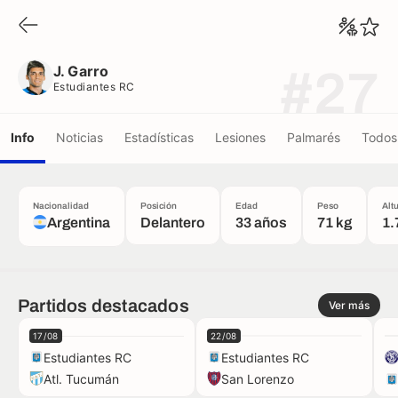
J. Garro
Estudiantes RC
J. Garro
#27
Estudiantes RC
Info
Noticias
Estadísticas
Lesiones
Palmarés
Todos 
Nacionalidad
Posición
Edad
Peso
Alt
Argentina
Delantero
33 años
71 kg
1.
Partidos destacados
Ver más
17/08
22/08
Estudiantes RC
Estudiantes RC
Atl. Tucumán
San Lorenzo