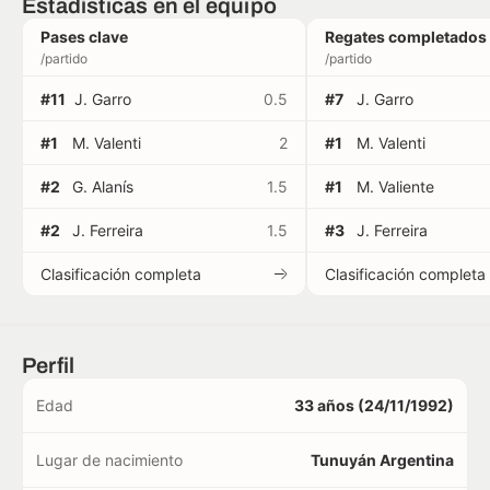
Estadísticas en el equipo
Pases clave
Regates completados
/partido
/partido
#11
J. Garro
0.5
#7
J. Garro
#1
M. Valenti
2
#1
M. Valenti
#2
G. Alanís
1.5
#1
M. Valiente
#2
J. Ferreira
1.5
#3
J. Ferreira
Clasificación completa
Clasificación completa
Perfil
Edad
33 años (24/11/1992)
Lugar de nacimiento
Tunuyán Argentina