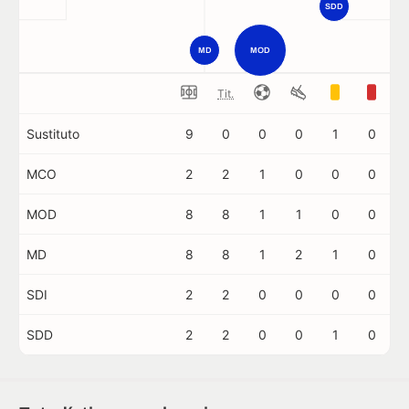
SDD
MD
MOD
Tit.
Sustituto
9
0
0
0
1
0
MCO
2
2
1
0
0
0
MOD
8
8
1
1
0
0
MD
8
8
1
2
1
0
SDI
2
2
0
0
0
0
SDD
2
2
0
0
1
0