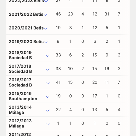
27
4
1
14
9
3
0
2022/2023 Betis
46
20
4
12
31
7
0
2021/2022 Betis
19
3
1
12
5
1
0
2020/2021 Betis
8
1
0
6
2
1
1
2019/2020 Betis
2018/2019
33
6
2
15
9
3
1
Sociedad B
2017/2018
38
10
2
15
16
3
0
Sociedad B
2016/2017
41
15
0
20
11
7
1
Sociedad B
2015/2016
19
0
0
17
1
0
0
Southampton
2013/2014
22
4
0
13
5
4
0
Málaga
2012/2013
1
1
0
1
0
0
0
Málaga
2011/2012