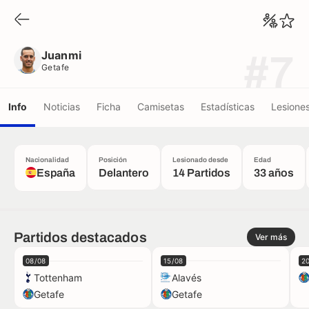
Juanmi
Getafe
Juanmi
#7
Getafe
Info
Noticias
Ficha
Camisetas
Estadísticas
Lesione
Nacionalidad
Posición
Lesionado desde
Edad
España
Delantero
14 Partidos
33 años
Partidos destacados
Ver más
08/08
15/08
2
Tottenham
Alavés
Getafe
Getafe