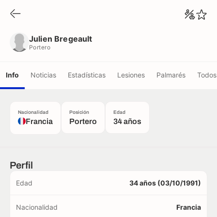
Julien Bregeault
Portero
Julien Bregeault
Portero
Info
Noticias
Estadísticas
Lesiones
Palmarés
Todos 
Nacionalidad
Posición
Edad
Francia
Portero
34 años
Perfil
Edad
34 años (03/10/1991)
Nacionalidad
Francia