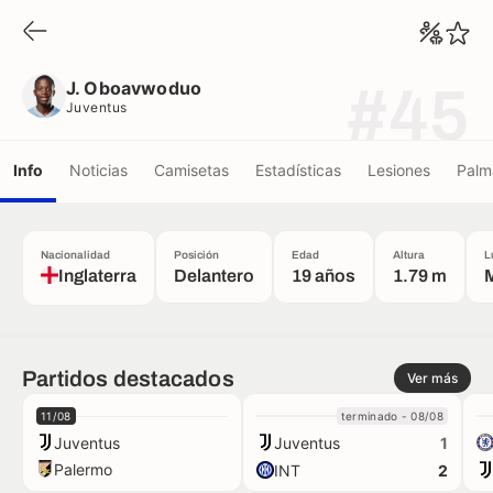
J. Oboavwoduo
Juventus
J. Oboavwoduo
#45
Juventus
Info
Noticias
Camisetas
Estadísticas
Lesiones
Palm
Nacionalidad
Posición
Edad
Altura
L
Inglaterra
Delantero
19 años
1.79 m
Partidos destacados
Ver más
11/08
terminado - 08/08
Juventus
Juventus
1
Palermo
INT
2