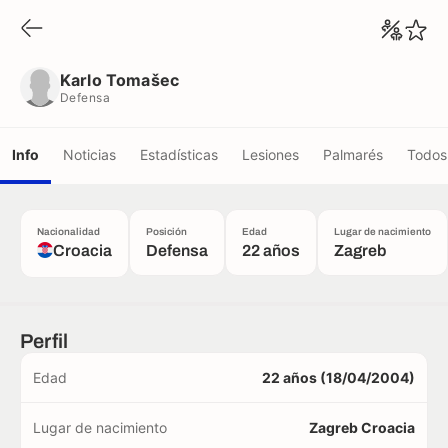
Karlo Tomašec
Defensa
Karlo Tomašec
Defensa
Info
Noticias
Estadísticas
Lesiones
Palmarés
Todos 
Nacionalidad
Posición
Edad
Lugar de nacimiento
Croacia
Defensa
22 años
Zagreb
Perfil
Edad
22 años (18/04/2004)
Lugar de nacimiento
Zagreb Croacia