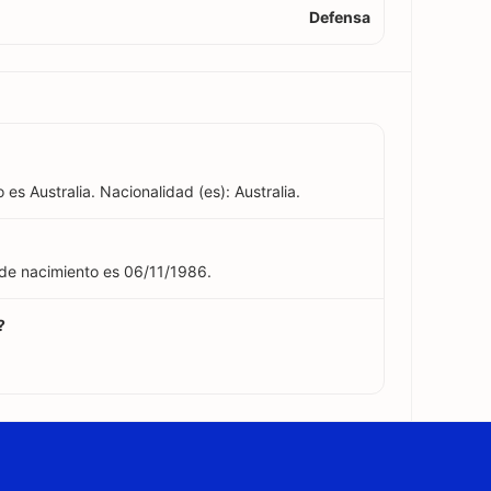
Defensa
 es Australia. Nacionalidad (es): Australia.
 de nacimiento es 06/11/1986.
?