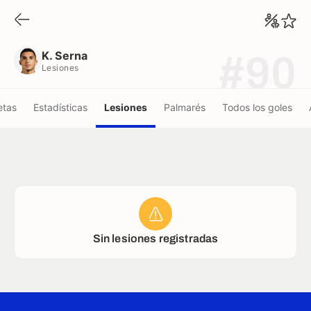
K. Serna
Lesiones
K. Serna
#90
Lesiones
etas
Estadísticas
Lesiones
Palmarés
Todos los goles
Sin lesiones registradas