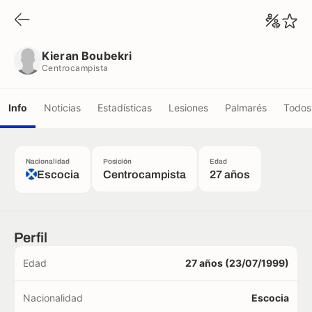
Kieran Boubekri
Centrocampista
Kieran Boubekri
Centrocampista
Info
Noticias
Estadísticas
Lesiones
Palmarés
Todos 
Nacionalidad
Posición
Edad
Escocia
Centrocampista
27 años
Perfil
Edad
27 años (23/07/1999)
Nacionalidad
Escocia