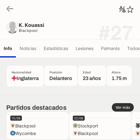
K. Kouassi
Blackpool
K. Kouassi
#27
Blackpool
Info
Noticias
Estadísticas
Lesiones
Palmarés
Todos 
Nacionalidad
Posición
Edad
Altura
Inglaterra
Delantero
23 años
1.75 m
Partidos destacados
Ver más
15/08
22/08
Blackpool
Stockport
Wycombe
Blackpool