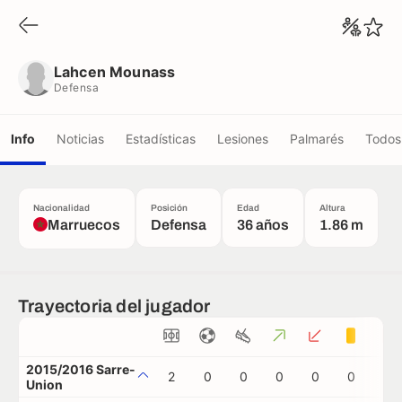
Lahcen Mounass
Defensa
Lahcen Mounass
Defensa
Info
Noticias
Estadísticas
Lesiones
Palmarés
Todos 
Nacionalidad
Posición
Edad
Altura
Marruecos
Defensa
36 años
1.86 m
Trayectoria del jugador
2015/2016 Sarre-
2
0
0
0
0
0
0
Union