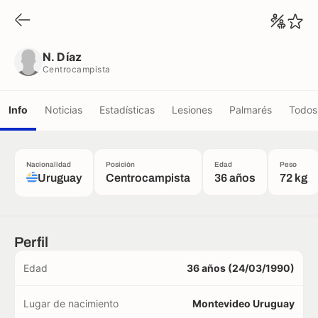
N. Díaz
Centrocampista
N. Díaz
Centrocampista
Info
Noticias
Estadísticas
Lesiones
Palmarés
Todos 
Nacionalidad
Posición
Edad
Peso
Uruguay
Centrocampista
36 años
72 kg
Perfil
Edad
36 años (24/03/1990)
Lugar de nacimiento
Montevideo Uruguay