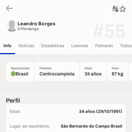
Leandro Borges
Differdange
Leandro Borges
#55
Differdange
Info
Noticias
Estadísticas
Lesiones
Palmarés
Todos 
Nacionalidad
Posición
Edad
Peso
Brasil
Centrocampista
34 años
87 kg
Perfil
Edad
34 años (29/10/1991)
Lugar de nacimiento
São Bernardo do Campo Brasil