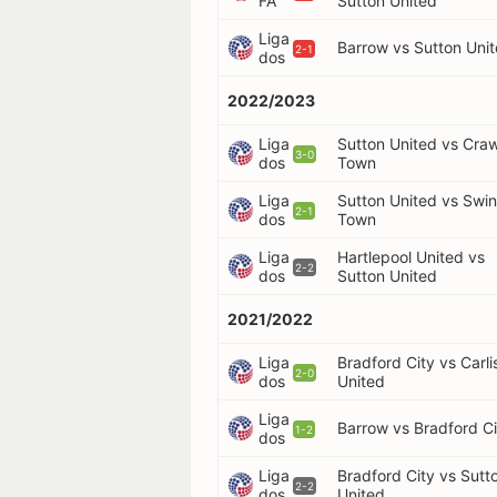
FA
Sutton United
Liga
Barrow vs Sutton Uni
2-1
dos
2022/2023
Liga
Sutton United vs Cra
3-0
dos
Town
Liga
Sutton United vs Swi
2-1
dos
Town
Liga
Hartlepool United vs
2-2
dos
Sutton United
2021/2022
Liga
Bradford City vs Carli
2-0
dos
United
Liga
Barrow vs Bradford Ci
1-2
dos
Liga
Bradford City vs Sutt
2-2
dos
United