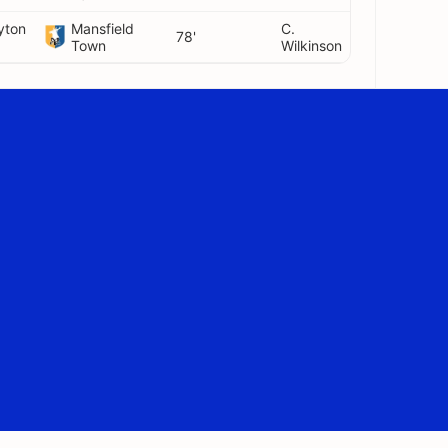
yton
Mansfield
C.
78'
Town
Wilkinson