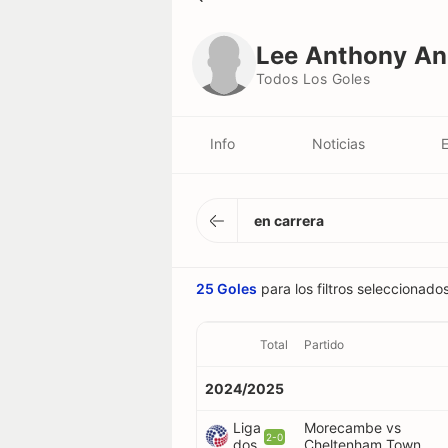
Lee Anthony Angol
Todos Los Goles
Lee Anthony An
Todos Los Goles
Info
Noticias
E
en carrera
25 Goles
para los filtros seleccionado
Total
Partido
2024/2025
Liga
Morecambe vs
2-0
dos
Cheltenham Town