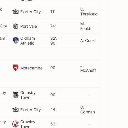
rd
O.
11'
Exeter City
Threlkeld
M.
City
74'
Port Vale
Foulds
ham
Oldham
32',
A. Cook
Athletic
90'
J.
90'
Morecambe
McAnuff
msby
Grimsby
90'
-
Town
D.
44'
Exeter City
Gorman
wley
Crawley
53'
-
Town