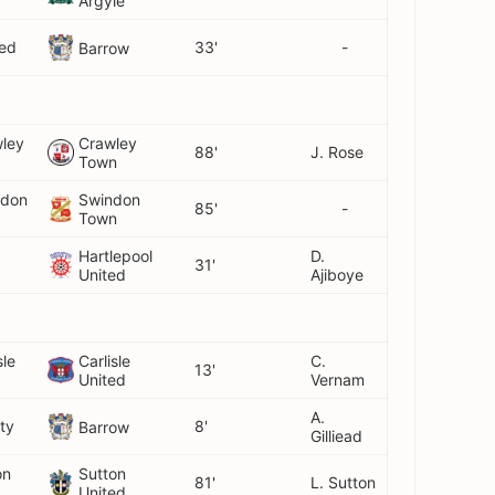
Argyle
ted
33'
-
Barrow
wley
Crawley
88'
J. Rose
Town
ndon
Swindon
85'
-
Town
Hartlepool
D.
31'
United
Ajiboye
sle
Carlisle
C.
13'
United
Vernam
A.
ty
8'
Barrow
Gilliead
on
Sutton
81'
L. Sutton
United