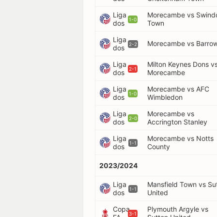
Liga
Morecambe vs Swind
1-0
dos
Town
Liga
Morecambe vs Barro
2-2
dos
Liga
Milton Keynes Dons v
2-1
dos
Morecambe
Liga
Morecambe vs AFC
1-0
dos
Wimbledon
Liga
Morecambe vs
2-0
dos
Accrington Stanley
Liga
Morecambe vs Notts
1-1
dos
County
2023/2024
Liga
Mansfield Town vs Su
1-1
dos
United
Copa
Plymouth Argyle vs
3-1