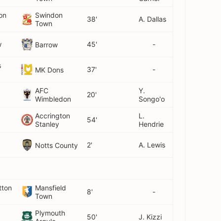
on
Swindon
38'
A. Dallas
Town
w
45'
-
Barrow
s
37'
-
MK Dons
AFC
Y.
20'
Wimbledon
Songo'o
Accrington
L.
54'
Stanley
Hendrie
2'
A. Lewis
Notts County
tton
Mansfield
8'
-
Town
Plymouth
50'
J. Kizzi