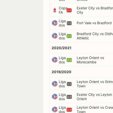
Copa
Exeter City vs Bradfo
2-1
FA
City
Liga
Port Vale vs Bradford 
1-1
dos
Liga
Bradford City vs Old
2-1
dos
Athletic
2020/2021
Liga
Leyton Orient vs
2-0
dos
Morecambe
2019/2020
Liga
Leyton Orient vs Gri
1-1
dos
Town
Liga
Exeter City vs Leyton
2-2
dos
Orient
Liga
Leyton Orient vs Cra
2-3
dos
Town