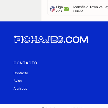
Liga
Mansfield Town vs Le
2-3
dos
Orient
CONTACTO
Contacto
Aviso
Archivos