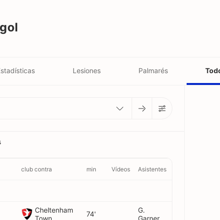
gol
stadísticas
Lesiones
Palmarés
Todo
s
club contra
min
Vídeos
Asistentes
Cheltenham
G.
74'
Town
Garner