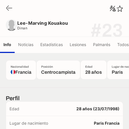
Lee-Marving Kouakou
Dinan
Lee-Marving Kouakou
#23
Dinan
Info
Noticias
Estadísticas
Lesiones
Palmarés
Todos 
Nacionalidad
Posición
Edad
Lugar de na
Francia
Centrocampista
28 años
Paris
Perfil
Edad
28 años (23/07/1998)
Lugar de nacimiento
Paris Francia