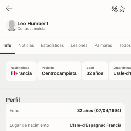
Léo Humbert
Centrocampista
Léo Humbert
Centrocampista
Info
Noticias
Estadísticas
Lesiones
Palmarés
Todos 
Nacionalidad
Posición
Edad
Lugar de na
Francia
Centrocampista
32 años
L'Isle-
Perfil
Edad
32 años (07/04/1994)
Lugar de nacimiento
L'Isle-d'Espagnac Francia