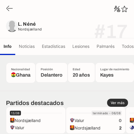
L. Néné
Nordsjælland
L. Néné
#17
Nordsjælland
Info
Noticias
Estadísticas
Lesiones
Palmarés
Todos 
Nacionalidad
Posición
Edad
Lugar de nacimiento
Ghana
Delantero
20 años
Kayes
Partidos destacados
Ver más
13/08
terminado - 06/08
Nordsjælland
Valur
0
Valur
Nordsjælland
2