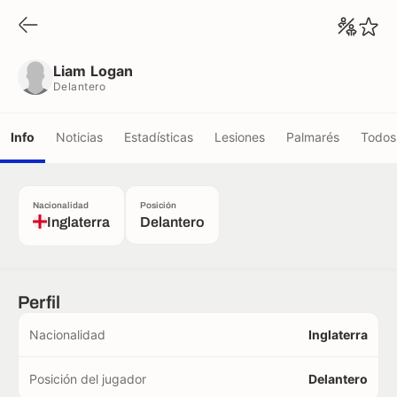
Liam Logan
Delantero
Liam Logan
Delantero
Info
Noticias
Estadísticas
Lesiones
Palmarés
Todos 
Nacionalidad
Posición
Inglaterra
Delantero
Perfil
Nacionalidad
Inglaterra
Posición del jugador
Delantero