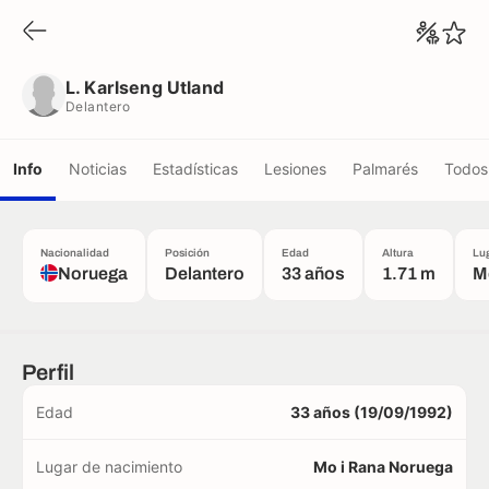
L. Karlseng Utland
Delantero
L. Karlseng Utland
Delantero
Info
Noticias
Estadísticas
Lesiones
Palmarés
Todos 
Nacionalidad
Posición
Edad
Altura
Lu
Noruega
Delantero
33 años
1.71 m
M
Perfil
Edad
33 años (19/09/1992)
Lugar de nacimiento
Mo i Rana Noruega