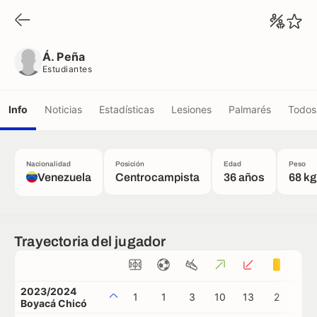
Á. Peña
Estudiantes
Á. Peña
Estudiantes
Info
Noticias
Estadísticas
Lesiones
Palmarés
Todos 
Nacionalidad
Posición
Edad
Peso
Venezuela
Centrocampista
36 años
68 kg
Trayectoria del jugador
2023/2024
1
1
3
10
13
2
0
Boyacá Chicó