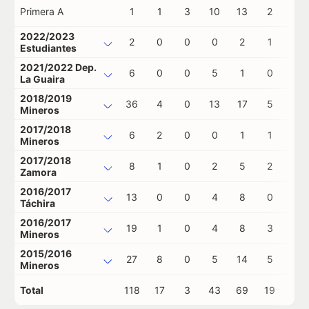
Primera A
1
1
3
10
13
2
0
2022/2023
2
0
0
0
2
1
0
Estudiantes
2021/2022 Dep.
6
0
0
5
1
0
0
La Guaira
2018/2019
36
4
0
13
17
5
0
Mineros
2017/2018
6
2
0
0
1
1
0
Mineros
2017/2018
8
1
0
2
5
2
0
Zamora
2016/2017
13
0
0
4
8
0
0
Táchira
2016/2017
19
1
0
4
8
3
0
Mineros
2015/2016
27
8
0
5
14
5
0
Mineros
Total
118
17
3
43
69
19
0