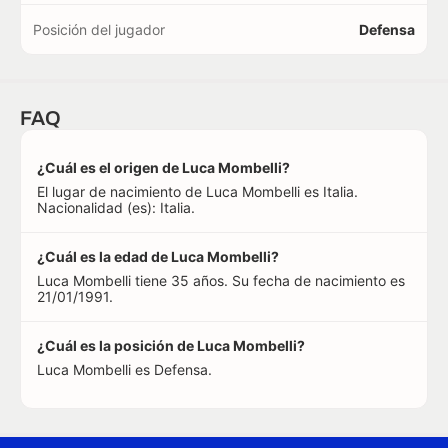
Posición del jugador
Defensa
FAQ
¿Cuál es el origen de Luca Mombelli?
El lugar de nacimiento de Luca Mombelli es Italia.
Nacionalidad (es): Italia.
¿Cuál es la edad de Luca Mombelli?
Luca Mombelli tiene 35 años. Su fecha de nacimiento es
21/01/1991.
¿Cuál es la posición de Luca Mombelli?
Luca Mombelli es Defensa.