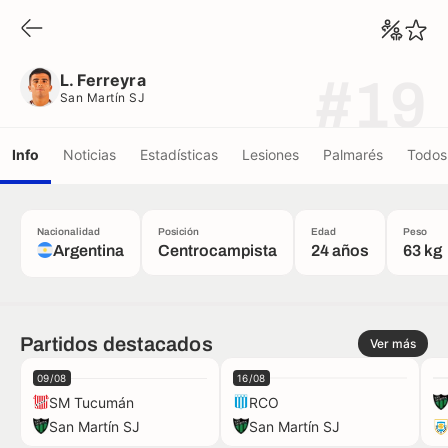
L. Ferreyra
San Martín SJ
L. Ferreyra
#19
San Martín SJ
Info
Noticias
Estadísticas
Lesiones
Palmarés
Todos 
Nacionalidad
Posición
Edad
Peso
Argentina
Centrocampista
24 años
63 kg
Partidos destacados
Ver más
09/08
16/08
SM Tucumán
RCO
San Martín SJ
San Martín SJ