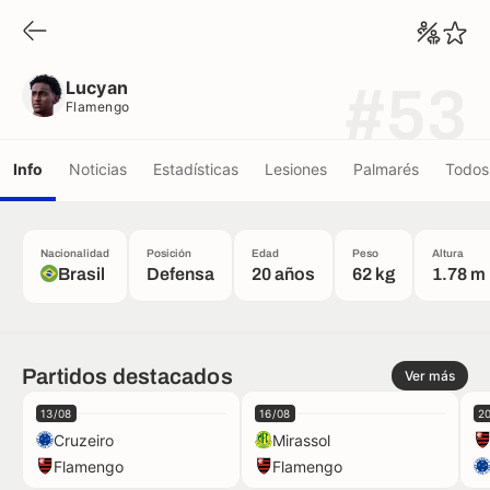
Lucyan
Flamengo
Lucyan
#53
Flamengo
Info
Noticias
Estadísticas
Lesiones
Palmarés
Todos 
Nacionalidad
Posición
Edad
Peso
Altura
Brasil
Defensa
20 años
62 kg
1.78 m
Partidos destacados
Ver más
13/08
16/08
2
Cruzeiro
Mirassol
Flamengo
Flamengo