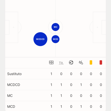
MC
MCDCD
MCD
Tit.
Sustituto
1
0
0
0
0
0
MCDCD
1
1
0
1
0
0
MC
1
1
0
0
0
0
MCD
1
1
0
1
0
0