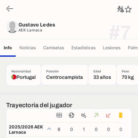
Gustavo Ledes
AEK Larnaca
Gustavo Ledes
#7
AEK Larnaca
Info
Noticias
Camisetas
Estadísticas
Lesiones
Palm
Nacionalidad
Posición
Edad
Peso
Portugal
Centrocampista
33 años
70 kg
Trayectoria del jugador
2025/2026 AEK
8
0
1
0
0
0
0
Larnaca