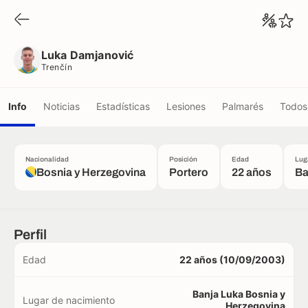
Luka Damjanović
Trenčín
Luka Damjanović
Trenčín
Info
Noticias
Estadísticas
Lesiones
Palmarés
Todos 
Nacionalidad
Posición
Edad
Lug
Bosnia y Herzegovina
Portero
22 años
Ba
Perfil
Edad
22 años (10/09/2003)
Banja Luka Bosnia y
Lugar de nacimiento
Herzegovina