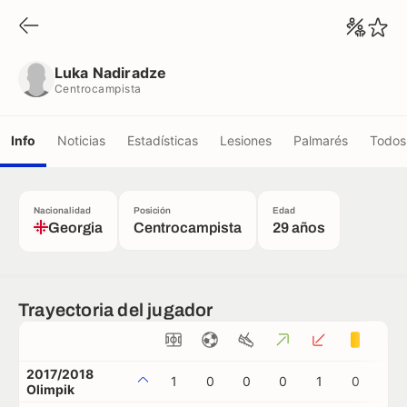
Luka Nadiradze
Centrocampista
Luka Nadiradze
Centrocampista
Info
Noticias
Estadísticas
Lesiones
Palmarés
Todos 
Nacionalidad
Posición
Edad
Georgia
Centrocampista
29 años
Trayectoria del jugador
2017/2018
1
0
0
0
1
0
0
Olimpik