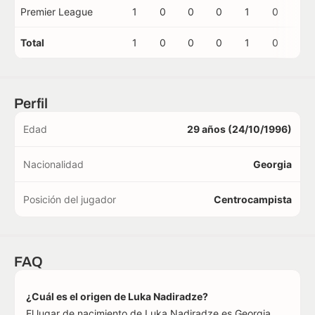
Premier League
1
0
0
0
1
0
0
Total
1
0
0
0
1
0
0
Perfil
Edad
29 años (24/10/1996)
Nacionalidad
Georgia
Posición del jugador
Centrocampista
FAQ
¿Cuál es el origen de Luka Nadiradze?
El lugar de nacimiento de Luka Nadiradze es Georgia.