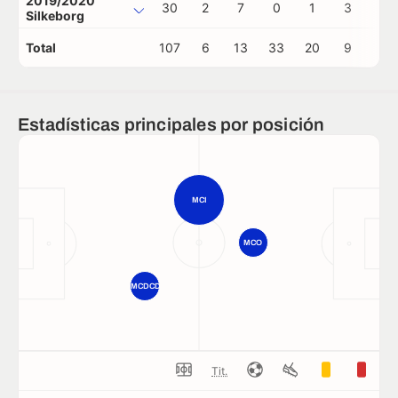
2019/2020
30
2
7
0
1
3
0
Silkeborg
Total
107
6
13
33
20
9
0
Estadísticas principales por posición
MCI
MCO
MCDCD
Tit.