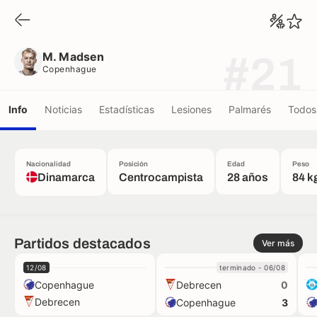
M. Madsen
Copenhague
M. Madsen
#21
Copenhague
Info
Noticias
Estadísticas
Lesiones
Palmarés
Todos 
Nacionalidad
Posición
Edad
Peso
Dinamarca
Centrocampista
28 años
84 k
Partidos destacados
Ver más
12/08
terminado - 06/08
Copenhague
Debrecen
0
Debrecen
Copenhague
3