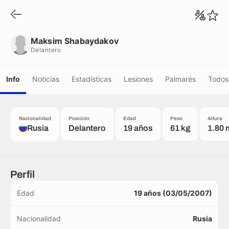
Maksim Shabaydakov
Delantero
Maksim Shabaydakov
Delantero
Info
Noticias
Estadísticas
Lesiones
Palmarés
Todos 
Nacionalidad
Posición
Edad
Peso
Altura
Rusia
Delantero
19 años
61 kg
1.80 
Perfil
Edad
19 años (03/05/2007)
Nacionalidad
Rusia