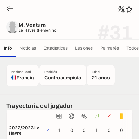
M. Ventura
Le Havre (femenino)
M. Ventura
#31
Le Havre (femenino)
Info
Noticias
Estadísticas
Lesiones
Palmarés
Todos 
Nacionalidad
Posición
Edad
Francia
Centrocampista
21 años
Trayectoria del jugador
2022/2023 Le
1
0
0
1
0
0
0
Havre