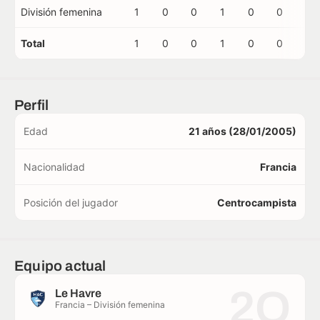
División femenina
1
0
0
1
0
0
0
Total
1
0
0
1
0
0
0
Perfil
Edad
21 años (28/01/2005)
Nacionalidad
Francia
Posición del jugador
Centrocampista
Equipo actual
2O
Le Havre
Francia – División femenina