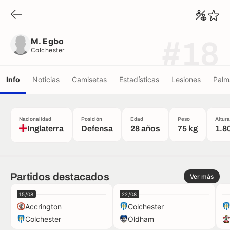
M. Egbo
Colchester
M. Egbo
#18
Colchester
Info
Noticias
Camisetas
Estadísticas
Lesiones
Palm
Nacionalidad
Posición
Edad
Peso
Altura
Inglaterra
Defensa
28 años
75 kg
1.8
Partidos destacados
Ver más
15/08
22/08
Accrington
Colchester
Colchester
Oldham