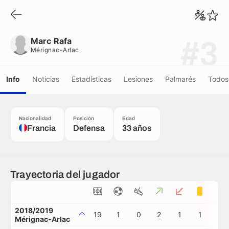
Marc Rafa
Mérignac-Arlac
Marc Rafa
#3
Mérignac-Arlac
Info
Noticias
Estadísticas
Lesiones
Palmarés
Todos 
Nacionalidad
Posición
Edad
Francia
Defensa
33 años
Trayectoria del jugador
2018/2019
19
1
0
2
1
1
0
Mérignac-Arlac