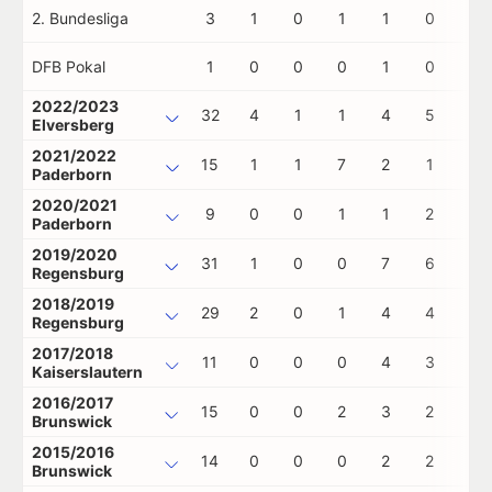
2. Bundesliga
3
1
0
1
1
0
0
DFB Pokal
1
0
0
0
1
0
0
2022/2023
32
4
1
1
4
5
0
Elversberg
2021/2022
15
1
1
7
2
1
0
Paderborn
2020/2021
9
0
0
1
1
2
0
Paderborn
2019/2020
31
1
0
0
7
6
0
Regensburg
2018/2019
29
2
0
1
4
4
1
Regensburg
2017/2018
11
0
0
0
4
3
0
Kaiserslautern
2016/2017
15
0
0
2
3
2
0
Brunswick
2015/2016
14
0
0
0
2
2
0
Brunswick