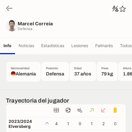
Marcel Correia
Defensa
Marcel Correia
Defensa
Info
Noticias
Estadísticas
Lesiones
Palmarés
Todos 
Nacionalidad
Posición
Edad
Peso
Altura
Alemania
Defensa
37 años
79 kg
1.8
Trayectoria del jugador
2023/2024
4
1
0
1
2
0
0
Elversberg