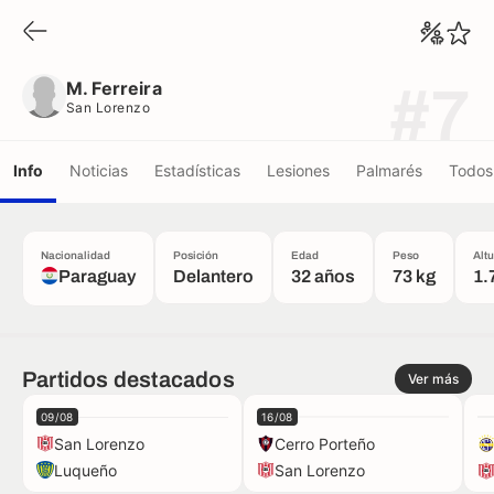
M. Ferreira
San Lorenzo
M. Ferreira
#7
San Lorenzo
Info
Noticias
Estadísticas
Lesiones
Palmarés
Todos 
Nacionalidad
Posición
Edad
Peso
Alt
Paraguay
Delantero
32 años
73 kg
1.
Partidos destacados
Ver más
09/08
16/08
San Lorenzo
Cerro Porteño
Luqueño
San Lorenzo