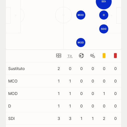
SDI
MCO
D
SDD
MOD
Tit.
Sustituto
2
0
0
0
0
0
MCO
1
1
0
0
0
0
MOD
1
1
0
0
1
0
D
1
1
0
0
0
0
SDI
3
3
1
1
2
0