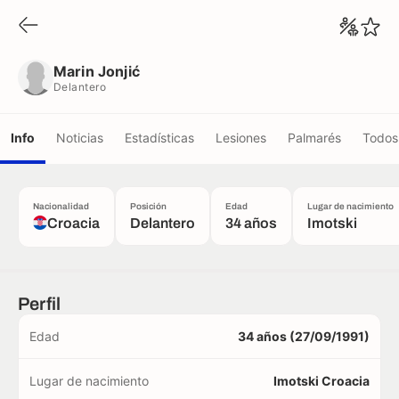
Marin Jonjić
Delantero
Marin Jonjić
Delantero
Info
Noticias
Estadísticas
Lesiones
Palmarés
Todos 
Nacionalidad
Posición
Edad
Lugar de nacimiento
Croacia
Delantero
34 años
Imotski
Perfil
Edad
34 años (27/09/1991)
Lugar de nacimiento
Imotski Croacia