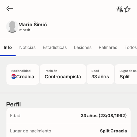
Mario Šimić
Imotski
Mario Šimić
Imotski
Info
Noticias
Estadísticas
Lesiones
Palmarés
Todos 
Nacionalidad
Posición
Edad
Lugar de na
Croacia
Centrocampista
33 años
Split
Perfil
Edad
33 años (28/08/1992)
Lugar de nacimiento
Split Croacia