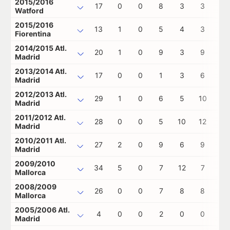
2015/2016
17
0
0
8
3
3
0
Watford
2015/2016
13
1
0
5
4
3
0
Fiorentina
2014/2015 Atl.
20
1
0
9
3
9
0
Madrid
2013/2014 Atl.
17
0
0
1
3
6
0
Madrid
2012/2013 Atl.
29
1
0
6
5
10
4
Madrid
2011/2012 Atl.
28
0
0
5
10
12
0
Madrid
2010/2011 Atl.
27
2
0
9
6
9
0
Madrid
2009/2010
34
5
0
7
12
7
0
Mallorca
2008/2009
26
0
0
7
8
8
0
Mallorca
2005/2006 Atl.
4
0
0
2
0
0
0
Madrid