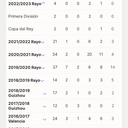
4
0
0
2
1
0
1
2022/2023 Rayo
Primera División
2
0
0
2
0
0
1
Copa del Rey
2
0
0
0
1
0
0
21
1
0
6
2
3
0
2021/2022 Rayo
34
2
0
20
11
4
1
2020/2021 Rayo
37
7
2
6
8
14
0
2019/2020 Rayo
14
2
0
3
3
5
0
2018/2019 Rayo
2018/2019
17
2
1
0
2
2
0
Guizhou
2017/2018
12
0
3
0
0
2
1
Guizhou
2016/2017
24
3
1
4
6
3
0
Valencia