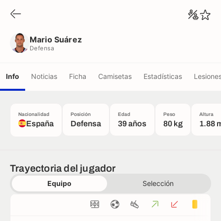
Mario Suárez
Defensa
Mario Suárez
Defensa
Info
Noticias
Ficha
Camisetas
Estadísticas
Lesione
Nacionalidad
Posición
Edad
Peso
Altura
España
Defensa
39 años
80 kg
1.88 
Trayectoria del jugador
Equipo
Selección